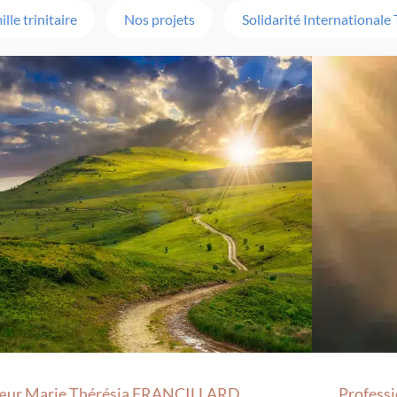
ille trinitaire
Nos projets
Solidarité Internationale 
œur Marie Thérésia FRANCILLARD
Profess