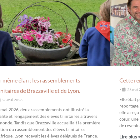
 même élan : les rassemblements
Cette re
initaires de Brazzaville et de Lyon.
•
26 mai
Elle était
28 mai 2026
reportage,
 mai 2026, deux rassemblements ont illustré la
elle a reçu
alité et l’engagement des élèves trinitaires à travers
cœur, une l
 monde. Tandis que Brazzaville accueillait la première
de revenir.
ition du rassemblement des élèves trinitaires
Afrique, Lyon recevait les élèves délégués de France.
Lire plus 