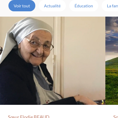
Voir tout
Actualité
Éducation
La fam
Sœur Elodie BEAUD
S