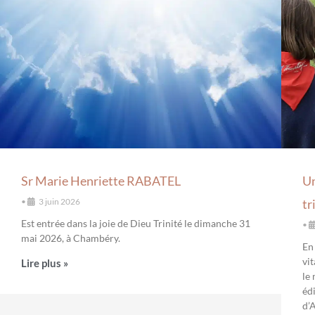
Sr Marie Henriette RABATEL
Un
•
3 juin 2026
tr
Est entrée dans la joie de Dieu Trinité le dimanche 31
•
mai 2026, à Chambéry.
En
vit
Lire plus »
le
éd
d’