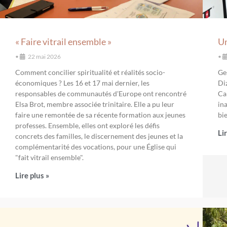
« Faire vitrail ensemble »
Un
•
22 mai 2026
•
Comment concilier spiritualité et réalités socio-
Ge
économiques ? Les 16 et 17 mai dernier, les
Di
responsables de communautés d'Europe ont rencontré
Ca
Elsa Brot, membre associée trinitaire. Elle a pu leur
ina
faire une remontée de sa récente formation aux jeunes
bie
professes. Ensemble, elles ont exploré les défis
Li
concrets des familles, le discernement des jeunes et la
complémentarité des vocations, pour une Église qui
"fait vitrail ensemble".
Lire plus »