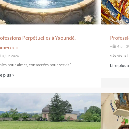
ofessions Perpétuelles à Yaoundé,
Professi
ameroun
•
4 juin 
« Je viens 
4 juin 2026
nies pour aimer, consacrées pour servir"
Lire plus 
re plus »