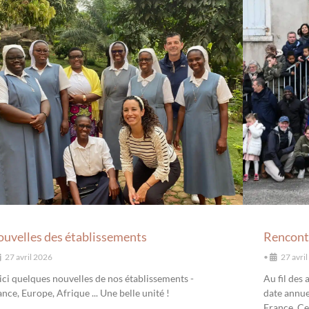
uvelles des établissements
Rencontr
27 avril 2026
•
27 avri
ici quelques nouvelles de nos établissements -
Au fil des
nce, Europe, Afrique ... Une belle unité !
date annuel
France. Ce