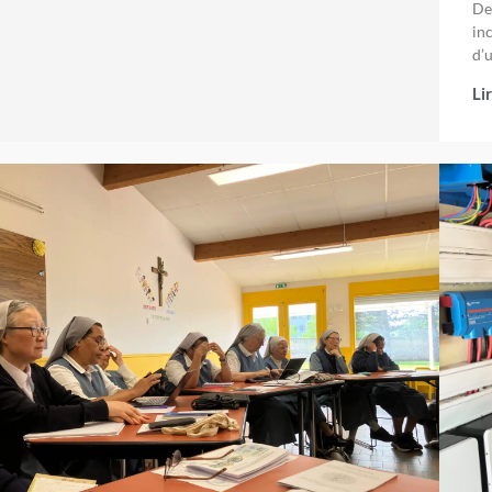
De
inc
d’u
Li