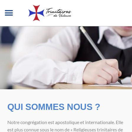
Aller
au
contenu
QUI SOMMES-NOUS ?
NOTRE MISSION
DANS LE MONDE
NOUS REJOINDRE
QUI SOMMES NOUS ?
Notre congrégation est apostolique et internationale. Elle
est plus connue sous le nom de « Religieuses trinitaires de