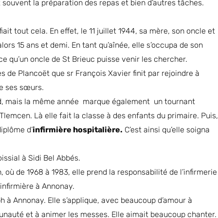
ait souvent la préparation des repas et bien d’autres tâches.
it tout cela. En effet, le 11 juillet 1944, sa mère, son oncle et
lors 15 ans et demi. En tant qu’aînée, elle s’occupa de son
 ce qu’un oncle de St Brieuc puisse venir les chercher.
s de Plancoët que sr François Xavier finit par rejoindre à
de ses sœurs.
roid, mais la même année marque également un tournant
Tlemcen. Là elle fait la classe à des enfants du primaire. Puis,
diplôme d’
infirmière hospitalière.
C’est ainsi qu’elle soigna
issial à Sidi Bel Abbés.
 où de 1968 à 1983, elle prend la responsabilité de l’infirmerie
’infirmière à Annonay.
eph à Annonay. Elle s’applique, avec beaucoup d’amour à
unauté et à animer les messes. Elle aimait beaucoup chanter.