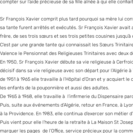
compter sur l’aide précieuse de sa fille aînée à qui elle confi
Sr François Xavier comprit plus tard pourquoi sa mère lui confia
sa tante furent arrêtés et exécutés. Sr François Xavier avait a
frère, de ses trois sœurs et ses trois petites cousines jusqu’à
C’est par une grande tante qui connaissait les Sœurs Trinitaire
Valence le Pensionnat des Religieuses Trinitaires avec deux 
En 1950, Sr François Xavier débute sa vie religieuse à Cerf
décisif dans sa vie religieuse avec son départ pour l’Algérie à 
de 1951 à 1965 elle travaille à l’Hôpital d’Oran et y acquiert le 
les enfants de la pouponnière et aussi des adultes.
De 1965 à 1968, elle travaille à l’infirmerie du Dispensaire paro
Puis, suite aux événements d’Algérie, retour en France, à Lyon,
à la Providence. En 1983, elle continua d’exercer son métier d
Puis vient pour elle l’heure de la retraite à La Maison St Jos
marquer les pages de l’Office, service précieux pour la comm