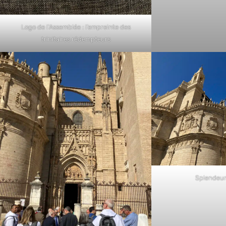
Logo de l’Assemblée : l’empreinte des
trinitaires rédempteurs
Splendeur