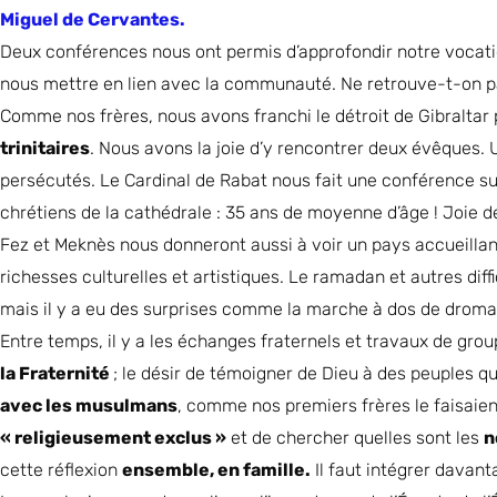
Miguel de Cervantes.
Deux conférences nous ont permis d’approfondir notre vocation
nous mettre en lien avec la communauté. Ne retrouve-t-on pas 
Comme nos frères, nous avons franchi le détroit de Gibraltar 
trinitaires
. Nous avons la joie d’y rencontrer deux évêques. U
persécutés. Le Cardinal de Rabat nous fait une conférence su
chrétiens de la cathédrale : 35 ans de moyenne d’âge ! Joie 
Fez et Meknès nous donneront aussi à voir un pays accueillant
richesses culturelles et artistiques. Le ramadan et autres di
mais il y a eu des surprises comme la marche à dos de droma
Entre temps, il y a les échanges fraternels et travaux de gr
la Fraternité
; le désir de témoigner de Dieu à des peuples q
avec les musulmans
, comme nos premiers frères le faisaient
« religieusement exclus »
et de chercher quelles sont les
n
cette réflexion
ensemble, en famille.
Il faut intégrer davant