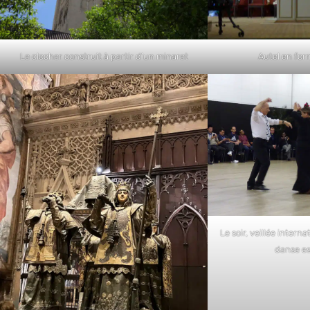
Le clocher construit à partir d’un minaret
Autel en for
Le soir, veillée intern
danse e