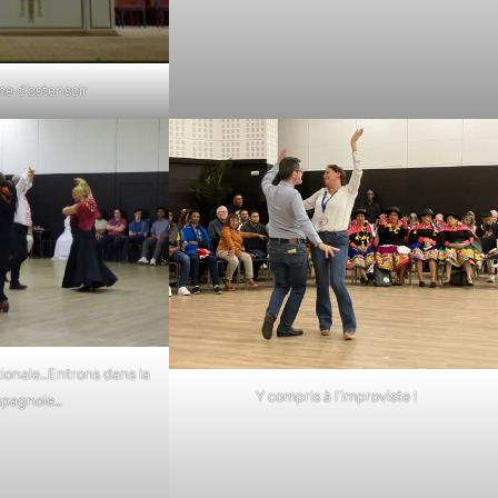
me d’ostensoir
ationale…Entrons dans la
Y compris à l’improviste !
spagnole…