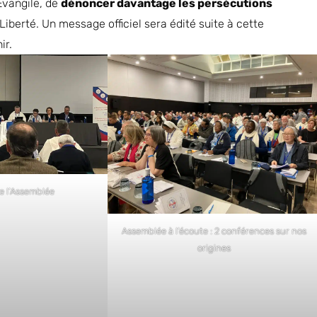
Évangile, de
dénoncer davantage les persécutions
iberté. Un message officiel sera édité suite à cette
ir.
e l’Assemblée
Assemblée à l’écoute : 2 conférences sur nos
origines