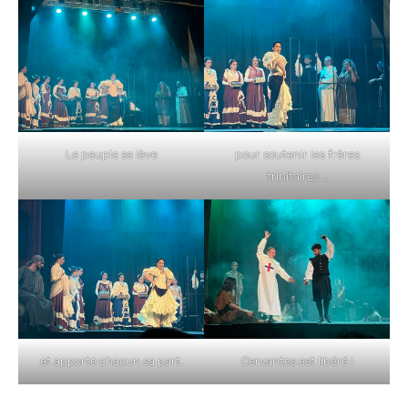
Le peuple se lève
pour soutenir les frères
trinitaires …
et apporte chacun sa part.
Cervantes est libéré !