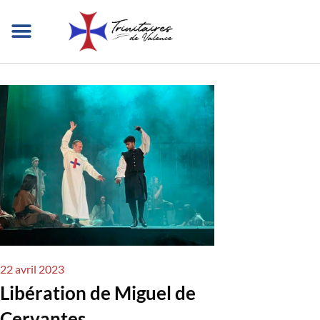
Aller
au
contenu
QUI SOMMES-NOUS ?
NOTRE MISSION
DANS LE MONDE
NOUS REJOINDRE
22 avril 2023
Libération de Miguel de
Cervantes