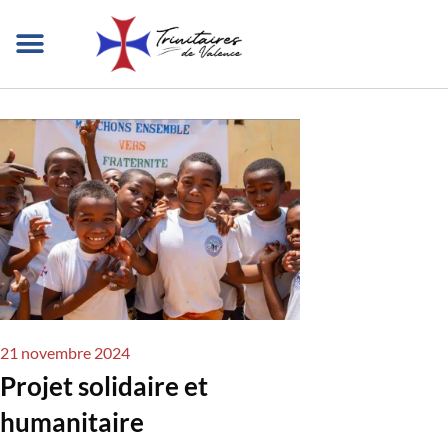
Aller
au
contenu
QUI SOMMES-NOUS ?
NOTRE MISSION
DANS LE MONDE
NOUS REJOINDRE
21 novembre 2024
Projet solidaire et
humanitaire