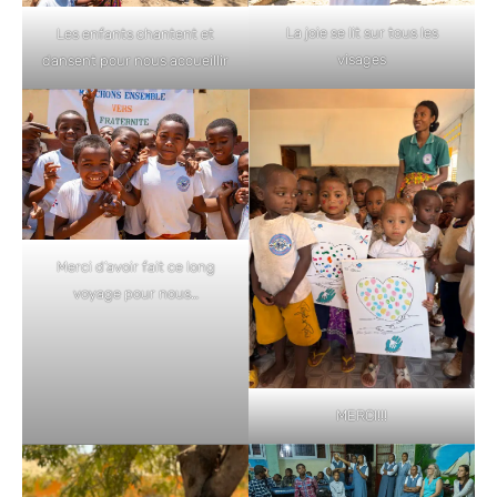
La joie se lit sur tous les
Les enfants chantent et
visages
dansent pour nous accueillir
Merci d’avoir fait ce long
voyage pour nous…
MERCI!!!