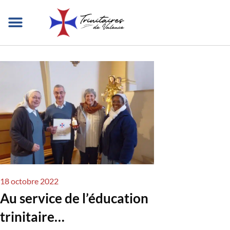
Aller
au
contenu
QUI SOMMES-NOUS ?
NOTRE MISSION
DANS LE MONDE
NOUS REJOINDRE
18 octobre 2022
Au service de l’éducation
trinitaire…